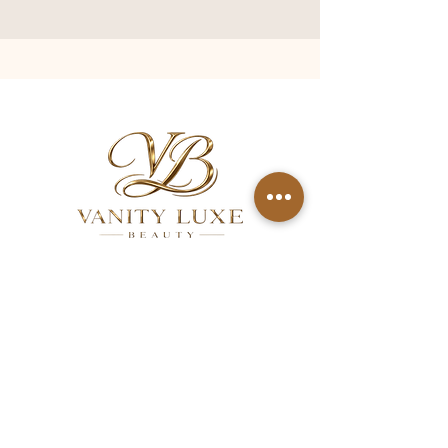
QUICK LINKS
About
Services
Gallery
FAQ
Aftercare