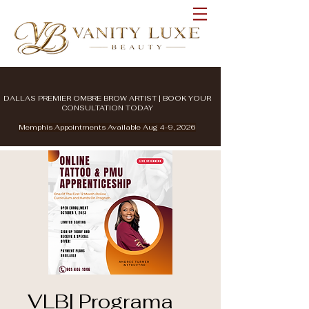
DALLAS PREMIER OMBRE BROW ARTIST | BOOK YOUR
CONSULTATION TODAY
Memphis Appointments Available Aug 4-9, 2026
VLB| Programa